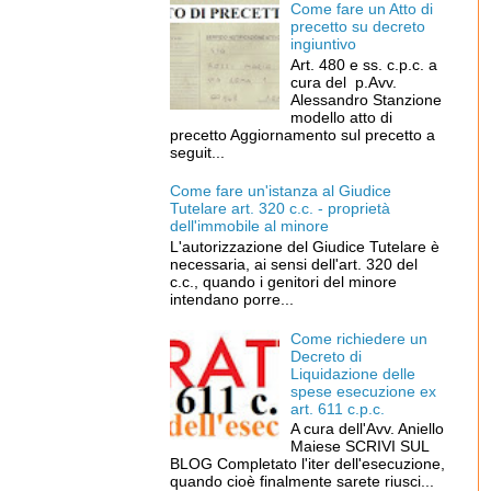
Come fare un Atto di
precetto su decreto
ingiuntivo
Art. 480 e ss. c.p.c. a
cura del p.Avv.
Alessandro Stanzione
modello atto di
precetto Aggiornamento sul precetto a
seguit...
Come fare un'istanza al Giudice
Tutelare art. 320 c.c. - proprietà
dell'immobile al minore
L'autorizzazione del Giudice Tutelare è
necessaria, ai sensi dell'art. 320 del
c.c., quando i genitori del minore
intendano porre...
Come richiedere un
Decreto di
Liquidazione delle
spese esecuzione ex
art. 611 c.p.c.
A cura dell'Avv. Aniello
Maiese SCRIVI SUL
BLOG Completato l'iter dell'esecuzione,
quando cioè finalmente sarete riusci...