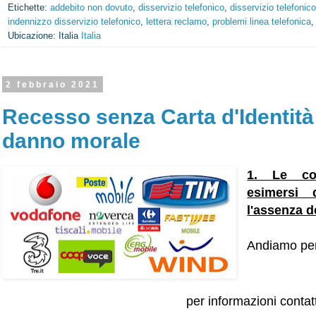
Etichette:
addebito non dovuto
,
disservizio telefonico
,
disservizio telefonic
indennizzo disservizio telefonico
,
lettera reclamo
,
problemi linea telefonica
Ubicazione: Italia
Italia
2 febbraio 2021
Recesso senza Carta d'Identità
danno morale
1. Le co
esimersi 
l'assenza de
Andiamo per
per informazioni contat