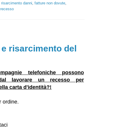
o risarcimento danni
,
fatture non dovute
,
,
recesso
 e risarcimento del
mpagnie telefoniche possono
dal lavorare un recesso per
lla carta d'identità?!
 ordine.
taci