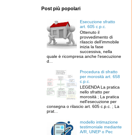
Post più popolari
Esecuzione sfratto
art. 605 c.p.c.
Ottenuto il
provvedimento di
rilascio dell'immobile
inizia la fase
successiva, nella
quale è ricompresa anche l'esecuzione
d...
Procedura di sfratto
per morosità art. 658
c.p.c.
LEGENDA La pratica
nello sfratto per
morosità ; La pratica
nell'esecuzione per
consegna o rilascio art. 605 c.p.c. ; La
prat...
modello intimazione
testimoniale mediante
A/R, UNEP o Pec