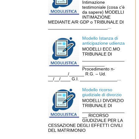
Intimazione
testimoniale (cosa c'è
da sapere) MODELLI
INTIMAZIONE
MEDIANTE A/R GDP o TRIBUNALE DI
________________________...
Modello Istanza di
anticipazione udienza
MODELLI ECC.MO
TRIBUNALE DI
_________________
_________
Procedimento n-
________/______ R.G. – Ud.
__/__/____ G.I. _______________...
Modello ricorso
giudiziale di divorzio
MODELLI DIVORZIO
TRIBUNALE DI
_________________
__ RICORSO
GIUDIZIALE PER LA
CESSAZIONE DEGLI EFFETTI CIVILI
DEL MATRIMONIO