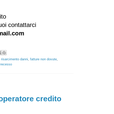
ito
oi contattarci
mail.com
o risarcimento danni
,
fatture non dovute
,
,
recesso
operatore credito