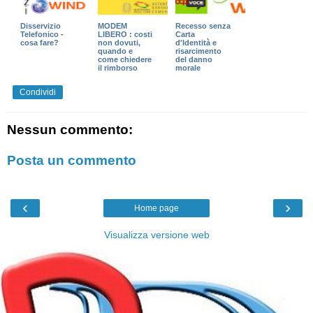
Disservizio
MODEM
Recesso senza
Telefonico -
LIBERO : costi
Carta
cosa fare?
non dovuti,
d'Identità e
quando e
risarcimento
come chiedere
del danno
il rimborso
morale
Condividi
Nessun commento:
Posta un commento
‹
›
Home page
Visualizza versione web