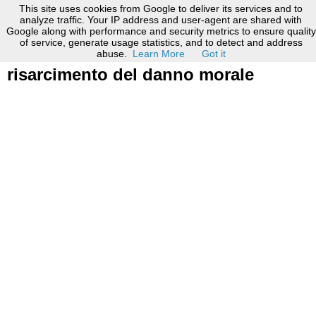
This site uses cookies from Google to deliver its services and to
analyze traffic. Your IP address and user-agent are shared with
Google along with performance and security metrics to ensure quality
2 febbraio 2021
of service, generate usage statistics, and to detect and address
Recesso senza Carta d'Identità e
abuse.
Learn More
Got it
risarcimento del danno morale