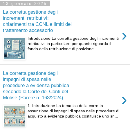
13 gennaio 2025
La corretta gestione degli
incrementi retributivi:
chiarimenti tra CCNL e limiti del
›
trattamento accessorio
Introduzione La corretta gestione degli incrementi
retributivi, in particolare per quanto riguarda il
fondo della retribuzione di posizione ...
La corretta gestione degli
impegni di spesa nelle
procedure a evidenza pubblica
secondo la Corte dei Conti del
›
Molise (Parere n. 163/2024)
1. Introduzione La tematica della corretta
assunzione di impegni di spesa nelle procedure di
acquisto a evidenza pubblica costituisce uno sn...