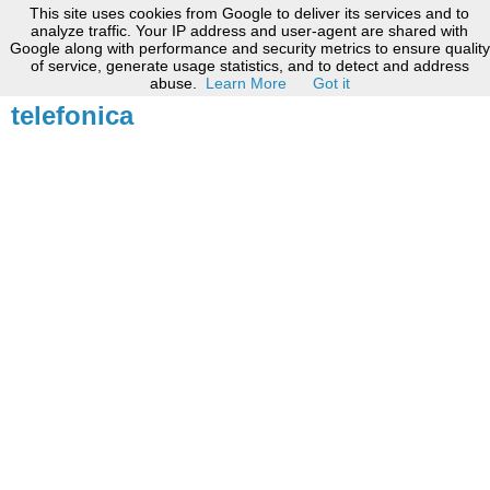
This site uses cookies from Google to deliver its services and to
analyze traffic. Your IP address and user-agent are shared with
Google along with performance and security metrics to ensure quality
12 giugno 2020
of service, generate usage statistics, and to detect and address
Ritardo o mancato trasloco utenza
abuse.
Learn More
Got it
telefonica