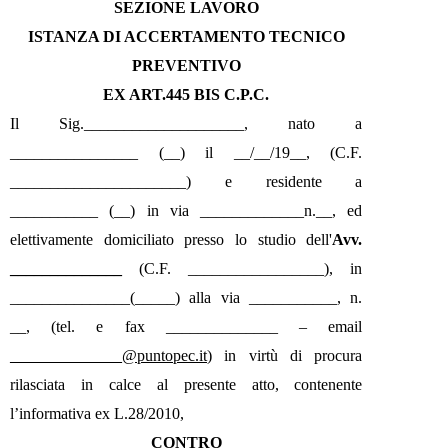
SEZIONE LAVORO
ISTANZA DI ACCERTAMENTO TECNICO
PREVENTIVO
EX ART.445 BIS C.P.C.
Il Sig.____________________, nato a
________________ (__) il __/__/19__, (C.F.
______________________) e residente a
___________ (__) in via _____________n.__, ed
elettivamente domiciliato presso lo studio dell'
Avv.
______________
(C.F. _________________), in
_______________(_____) alla via ___________, n.
__, (tel. e fax ______________ – email
______________@puntopec.it
) in virtù di procura
rilasciata in calce al presente atto, contenente
l’informativa ex L.28/2010,
CONTRO