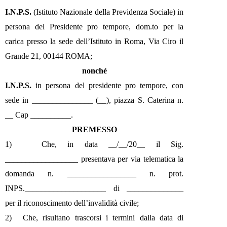
I.N.P.S.
(Istituto Nazionale della Previdenza Sociale) in
persona del Presidente pro tempore, dom.to per la
carica presso la sede dell’Istituto in Roma, Via Ciro il
Grande 21, 00144 ROMA;
nonché
I.N.P.S.
in persona del presidente pro tempore, con
sede in _______________ (__), piazza S. Caterina n.
__ Cap __________.
PREMESSO
1)
Che, in data __/__/20__ il Sig.
__________________ presentava per via telematica la
domanda n. _________________ n. prot.
INPS.____________________ di ______________
per il riconoscimento dell’invalidità civile;
2)
Che, risultano trascorsi i termini dalla data di