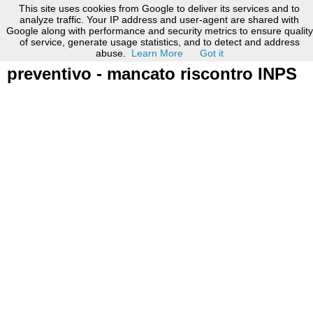
This site uses cookies from Google to deliver its services and to
analyze traffic. Your IP address and user-agent are shared with
Google along with performance and security metrics to ensure quality
30 giugno 2017
of service, generate usage statistics, and to detect and address
modello accertamento tecnico
abuse.
Learn More
Got it
preventivo - mancato riscontro INPS