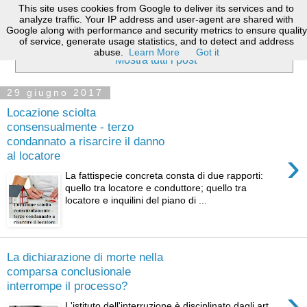
This site uses cookies from Google to deliver its services and to
analyze traffic. Your IP address and user-agent are shared with
Google along with performance and security metrics to ensure quality
of service, generate usage statistics, and to detect and address
Visualizzazione post con etichetta
Vallo Della Lucania
.
abuse.
Learn More
Got it
Mostra tutti i post
29 giugno 2017
Locazione sciolta
consensualmente - terzo
condannato a risarcire il danno
›
al locatore
La fattispecie concreta consta di due rapporti:
quello tra locatore e conduttore; quello tra
locatore e inquilini del piano di ...
La dichiarazione di morte nella
comparsa conclusionale
interrompe il processo?
›
L'istituto dell'interruzione è disciplinato dagli art.