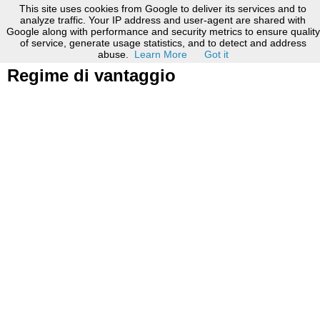
This site uses cookies from Google to deliver its services and to
analyze traffic. Your IP address and user-agent are shared with
Google along with performance and security metrics to ensure quality
2 marzo 2014
of service, generate usage statistics, and to detect and address
Praticante Avvocato e la Partita Iva -
abuse.
Learn More
Got it
Regime di vantaggio