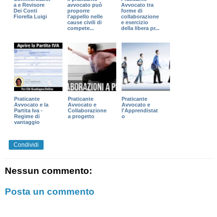
a e Revisore
avvocato può
Avvocato tra
Dei Conti
proporre
forme di
Fiorella Luigi
l'appello nelle
collaborazione
cause civili di
e esercizio
compete...
della libera pr...
Praticante
Praticante
Praticante
Avvocato e la
Avvocato e
Avvocato e
Partita Iva -
Collaborazione
l'Apprendistat
Regime di
a progetto
o
vantaggio
Condividi
Nessun commento:
Posta un commento