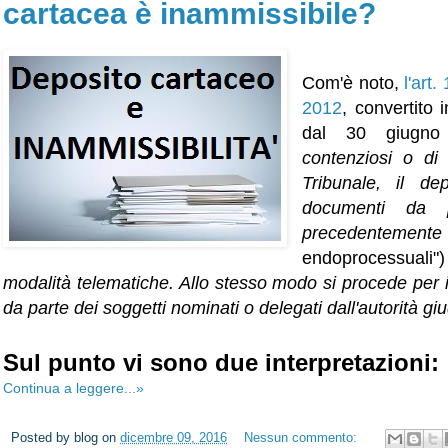
cartacea è inammissibile?
Com'è noto,
l'art
2012
, convertito
dal 30 giugn
contenziosi o di 
Tribunale, il de
documenti da p
precedentem
endoprocessuali
modalità telematiche. Allo stesso modo si procede per i
da parte dei soggetti nominati o delegati dall'autorità giu
Sul punto vi sono due interpretazioni:
Continua a leggere...»
Posted by
blog
on
dicembre 09, 2016
Nessun commento: