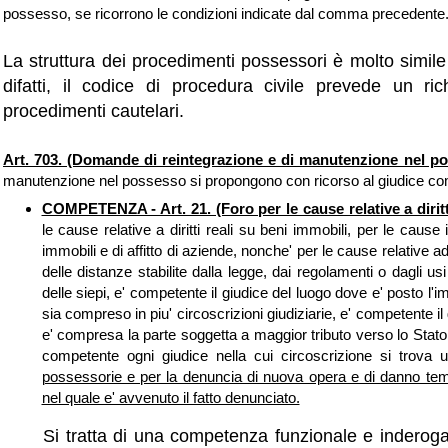
possesso, se ricorrono le condizioni indicate dal comma precedente
La struttura dei procedimenti possessori è molto simile
difatti, il codice di procedura civile prevede un ri
procedimenti cautelari.
Art. 703. (Domande di reintegrazione e di manutenzione nel p
manutenzione nel possesso si propongono con ricorso al giudice com
COMPETENZA - Art. 21. (Foro per le cause relative a diritt
le cause relative a diritti reali su beni immobili, per le caus
immobili e di affitto di aziende, nonche' per le cause relative
delle distanze stabilite dalla legge, dai regolamenti o dagli us
delle siepi, e' competente il giudice del luogo dove e' posto l'
sia compreso in piu' circoscrizioni giudiziarie, e' competente il
e' compresa la parte soggetta a maggior tributo verso lo Stato;
competente ogni giudice nella cui circoscrizione si trova 
possessorie e per la denuncia di nuova opera e di danno temu
nel quale e' avvenuto il fatto denunciato.
Si tratta di una competenza funzionale e inderogab