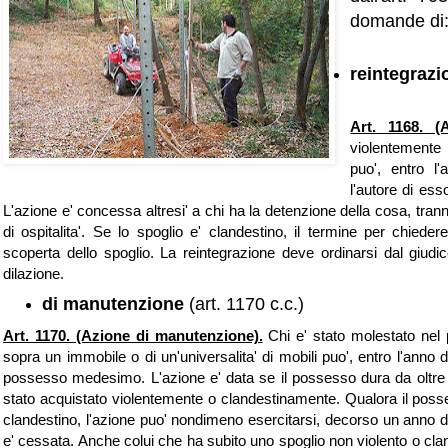
domande di
reintegrazi
Art. 1168. (A
violentemente
puo', entro l'
l'autore di es
L'azione e' concessa altresi' a chi ha la detenzione della cosa, tranne
di ospitalita'. Se lo spoglio e' clandestino, il termine per chieder
scoperta dello spoglio. La reintegrazione deve ordinarsi dal giudic
dilazione.
di manutenzione
(art. 1170 c.c.)
Art. 1170. (Azione di manutenzione).
Chi e' stato molestato nel 
sopra un immobile o di un'universalita' di mobili puo', entro l'anno 
possesso medesimo. L'azione e' data se il possesso dura da oltre u
stato acquistato violentemente o clandestinamente. Qualora il poss
clandestino, l'azione puo' nondimeno esercitarsi, decorso un anno dal
e' cessata. Anche colui che ha subito uno spoglio non violento o cla