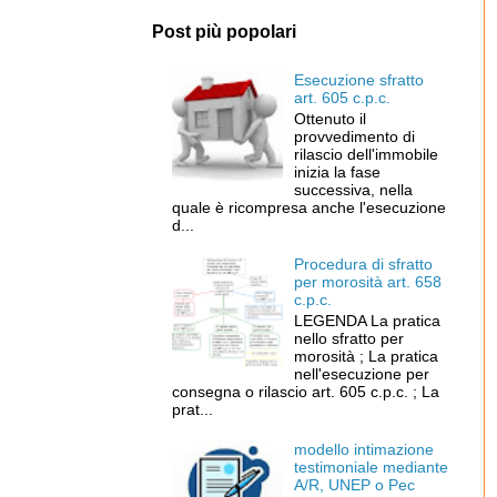
Post più popolari
Esecuzione sfratto
art. 605 c.p.c.
Ottenuto il
provvedimento di
rilascio dell'immobile
inizia la fase
successiva, nella
quale è ricompresa anche l'esecuzione
d...
Procedura di sfratto
per morosità art. 658
c.p.c.
LEGENDA La pratica
nello sfratto per
morosità ; La pratica
nell'esecuzione per
consegna o rilascio art. 605 c.p.c. ; La
prat...
modello intimazione
testimoniale mediante
A/R, UNEP o Pec