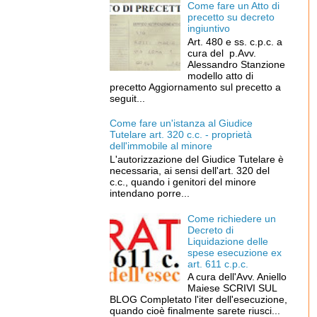
Come fare un Atto di
precetto su decreto
ingiuntivo
Art. 480 e ss. c.p.c. a
cura del p.Avv.
Alessandro Stanzione
modello atto di
precetto Aggiornamento sul precetto a
seguit...
Come fare un'istanza al Giudice
Tutelare art. 320 c.c. - proprietà
dell'immobile al minore
L'autorizzazione del Giudice Tutelare è
necessaria, ai sensi dell'art. 320 del
c.c., quando i genitori del minore
intendano porre...
Come richiedere un
Decreto di
Liquidazione delle
spese esecuzione ex
art. 611 c.p.c.
A cura dell'Avv. Aniello
Maiese SCRIVI SUL
BLOG Completato l'iter dell'esecuzione,
quando cioè finalmente sarete riusci...