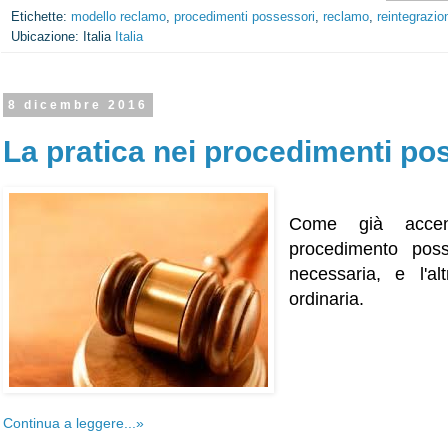
Etichette:
modello reclamo
,
procedimenti possessori
,
reclamo
,
reintegrazi
Ubicazione: Italia
Italia
8 dicembre 2016
La pratica nei procedimenti po
Come già acce
procedimento poss
necessaria, e l'al
ordinaria.
Continua a leggere...»