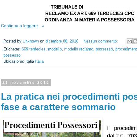
TRIBUNALE DI __________________
RECLAMO EX ART. 669 TERDECIES CPC
ORDINANZA IN MATERIA POSSESSORIA
Continua a leggere...»
Posted by
Unknown
on
dicembre 08, 2016
Nessun commento:
Etichette:
669 terdecies
,
modello
,
modello reclamo
,
possesso
,
procediment
possesso
Ubicazione: Italia
Italia
21 novembre 2016
La pratica nei procedimenti po
fase a carattere sommario
I procedim
dall'art. 