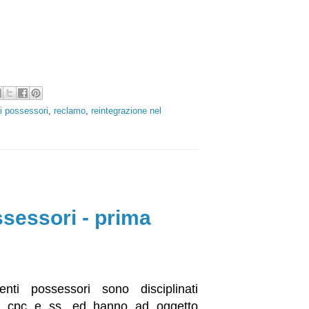
i possessori
,
reclamo
,
reintegrazione nel
ssessori - prima
enti possessori sono disciplinati
703 cpc e ss. ed hanno ad oggetto