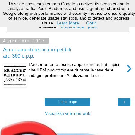
This site uses cookies from Google to deliver its services and to
analyze traffic. Your IP address and user-agent are shared with
Google along with performance and security metrics to ensure quality
of service, generate usage statistics, and to detect and address
Visualizzazione post con etichetta
nomina consulente
abuse.
Learn More
Got it
procura
.
Mostra tutti i post
4 gennaio 2017
Accertamenti tecnici irripetibili
art. 360 c.p.p.
›
L'accertamento tecnico appartiene agli atti tipici
che il PM può compiere durante la fase delle
indagini preliminari. Analizziamo la di...
›
Home page
Visualizza versione web